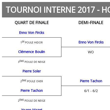
TOURNOI INTERNE 2017 - HO
QUART DE FINALE
DEMI-FINALE
Enno Von Fircks
Enno Von Fircks
ER
1
POULE HIDOR
Clémence Boulin
WO
ÈME
3
POULE DE NEIGE
Pierre Soler
Pierre Tachon
ÈME
2
POULE OVER
Pierre Tachon
6/1 - 6/2
ÈME
2
POULE DE NEIGE
Yoann Mazet