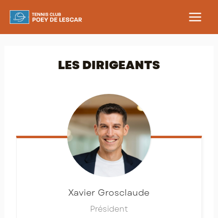
Aller
au
MAIN
contenu
MEN
LES DIRIGEANTS
Xavier
Grosclaude
Président