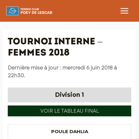
Aller
au
MAIN
contenu
MEN
Tournoi interne –
Femmes 2018
Dernière mise à jour : mercredi 6 juin 2018 à
22h30.
Division 1
VOIR LE TABLEAU FINAL
POULE DAHLIA