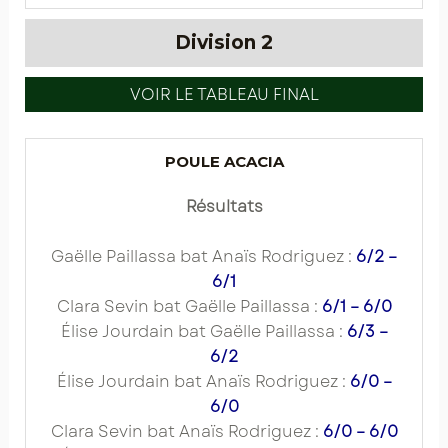
Division 2
VOIR LE TABLEAU FINAL
POULE ACACIA
Résultats
Gaëlle Paillassa bat Anaïs Rodriguez :
6/2 –
6/1
Clara Sevin bat Gaëlle Paillassa :
6/1 – 6/0
Élise Jourdain bat Gaëlle Paillassa :
6/3 –
6/2
Élise Jourdain bat Anaïs Rodriguez :
6/0 –
6/0
Clara Sevin bat Anaïs Rodriguez :
6/0 – 6/0