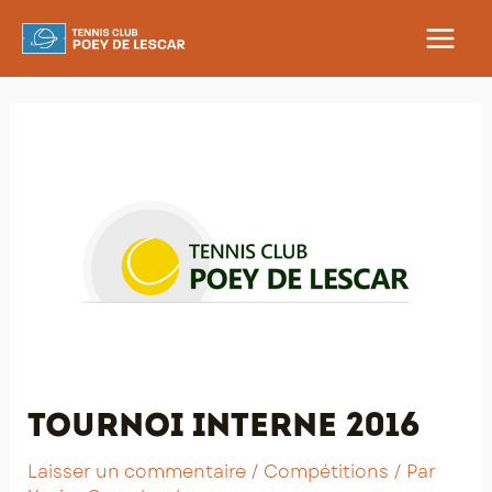
Aller
au
MAIN
contenu
MEN
Tournoi interne 2016
Laisser un commentaire
/
Compétitions
/ Par