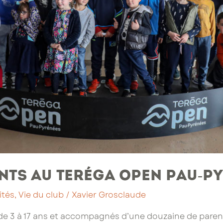
ants au Teréga Open Pau-P
ités
,
Vie du club
/
Xavier Grosclaude
de 3 à 17 ans et accompagnés d’une douzaine de parent