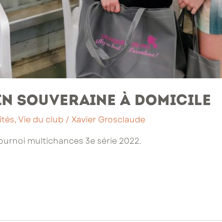
n souveraine à domicile
ités
,
Vie du club
/
Xavier Grosclaude
ournoi multichances 3e série 2022.