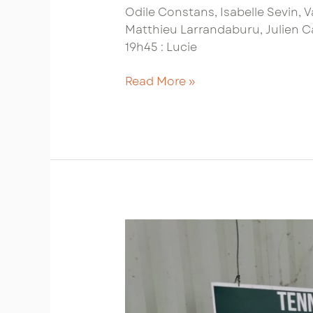
Odile Constans, Isabelle Sevin, V
Matthieu Larrandaburu, Julien Cab
19h45 : Lucie
Saison
Read More »
2022-
2023
:
planning
des
cours
collectifs