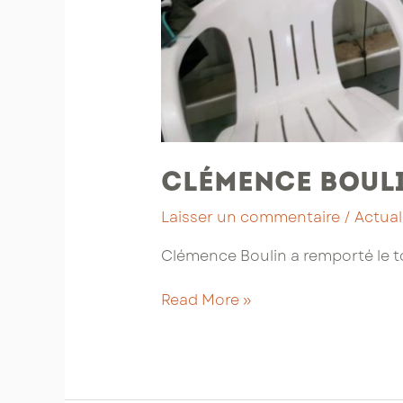
Clémence Bouli
Laisser un commentaire
/
Actual
Clémence Boulin a remporté le t
Clémence
Read More »
Boulin
souveraine
à
domicile