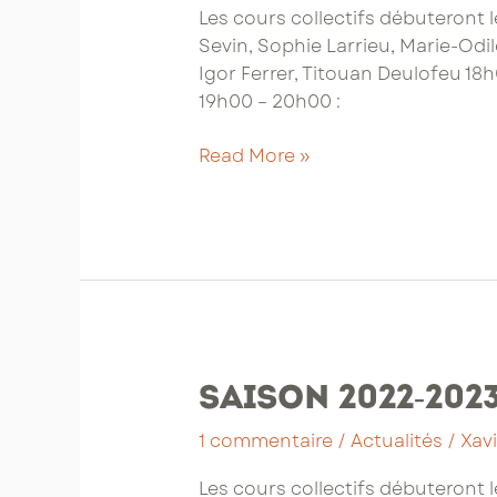
Les cours collectifs débuteront l
Sevin, Sophie Larrieu, Marie-Odi
Igor Ferrer, Titouan Deulofeu 18h
19h00 – 20h00 :
Saison
Read More »
2023-
2024
:
planning
des
cours
collectifs
Saison 2022-202
1 commentaire
/
Actualités
/
Xav
Les cours collectifs débuteront l