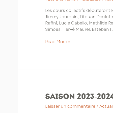
Les cours collectifs débuteront l
Jimmy Jourdain, Titouan Deulofe
Rafini, Lucie Cabello, Mathilde 
Simoes, Hervé Maurel, Esteban [
Saison
Read More »
2024-
2025
:
planning
des
cours
collectifs
Saison 2023-202
Laisser un commentaire
/
Actual