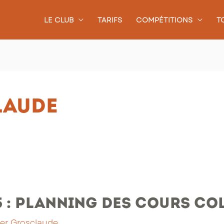
LE CLUB
TARIFS
COMPÉTITIONS
T
laude
5 : planning des cours co
ier Grosclaude