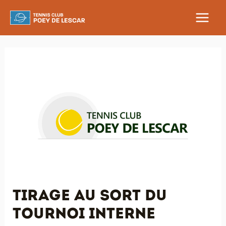
Aller
au
MAIN
contenu
MEN
Tirage au sort du
tournoi interne