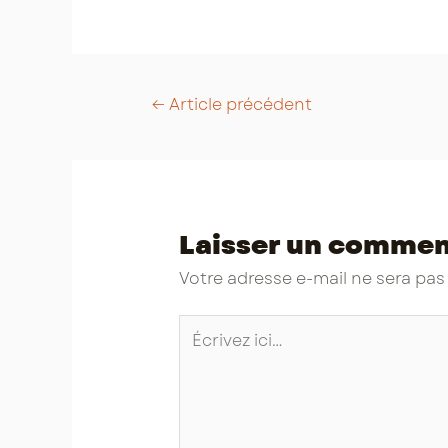
Post
←
Article précédent
navigation
Laisser un commen
Votre adresse e-mail ne sera pas
Écrivez
ici…