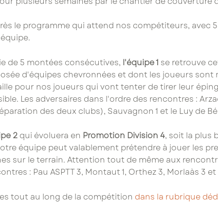
ur plusieurs semaines par le chantier de couverture d
rès le programme qui attend nos compétiteurs, avec 
 équipe.
ie de 5 montées consécutives,
l'équipe 1
se retrouve c
posée d'équipes chevronnées et dont les joueurs sont 
taille pour nos joueurs qui vont tenter de tirer leur épin
ible. Les adversaires dans l'ordre des rencontres : Arz
séparation des deux clubs), Sauvagnon 1 et le Luy de Bé
ipe 2
qui évoluera en
Promotion Division 4
, soit la plu
re équipe peut valablement prétendre à jouer les prem
s sur le terrain. Attention tout de même aux rencontre
ontres : Pau ASPTT 3, Montaut 1, Orthez 3, Morlaàs 3 et
pes tout au long de la compétition
dans la rubrique déd