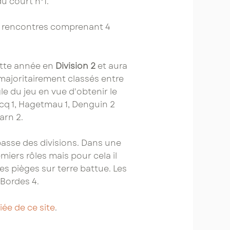
u court n°1.
5 rencontres comprenant 4
ette année en
Division 2
et aura
majoritairement classés entre
gle du jeu en vue d'obtenir le
acq 1, Hagetmau 1, Denguin 2
arn 2.
s basse des divisions. Dans une
iers rôles mais pour cela il
s pièges sur terre battue. Les
 Bordes 4.
iée de ce site
.