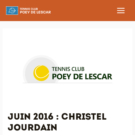
Aller
au
MAIN
contenu
MEN
Juin 2016 : Christel
Jourdain