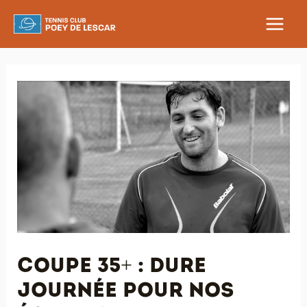
Aller
au
MAIN
contenu
MEN
Coupe 35+ : dure
journée pour nos