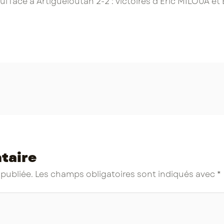
 face à Artigueloutan 2-2 : victoires d’Eric MILOUA et 
taire
 publiée.
Les champs obligatoires sont indiqués avec
*