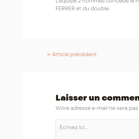
L’équipe 2 hommes concède le nul
FERRER et du double.
Post
←
Article précédent
navigation
Laisser un commen
Votre adresse e-mail ne sera pas
Écrivez
ici…