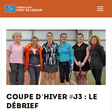
Aller
au
MAIN
contenu
MEN
Coupe d’Hiver #J3 : le
débrief