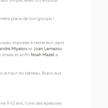
eur simple, elles ont ensuite
mière place de son groupe !
uveau imposée à l’extérieur dans
andre Mlyakov
et
Joan Lamazou
e-break et enfin
Noah Mazet
a
ns le haut du tableau. Bravo aux
ie 11-12 ans, l’une des épreuves