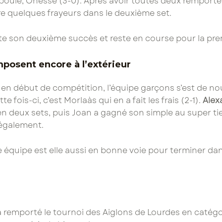
poule, Onesse (3-0). Après avoir toutes deux remporté l
re quelques frayeurs dans le deuxième set.
te son deuxième succès et reste en course pour la pre
mposent encore à l’extérieur
 en début de compétition, l’équipe garçons s’est de no
 fois-ci, c’est Morlaàs qui en a fait les frais (2-1).
Alex
n deux sets, puis Joan a gagné son simple au super ti
 également.
tre équipe est elle aussi en bonne voie pour terminer da
a remporté le tournoi des Aiglons de Lourdes en catégor