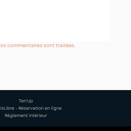
 vos commentaires sont traitées
.
Ten'Up
isLibre - Réservation en ligne
Règlement intérieur