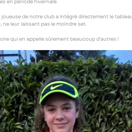
es en période hivernale.
joueuse de notre club a intégré directement le tableau f
 ne leur laissant pas le moindre set.
ctoire qui en appelle sûrement beaucoup d’autres !