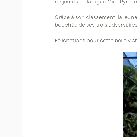
majeures de la Ligue Midi-Pyréné
Grâce à son classement, la jeune 
bouchée de ses trois adversaires,
Félicitations pour cette belle vi