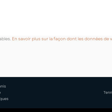
rables.
En savoir plus sur la façon dont les données de
nnis
e
Tenn
iques