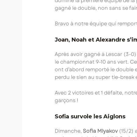
dominé la première équipe de la 
gagné le double, non sans se fai
Bravo à notre équipe qui rempor
Joan, Noah et Alexandre s’i
Après avoir gagné à Lescar (3-0)
le championnat 9-10 ans vert. Cette
ont d’abord remporté le double e
perdu le sien au super tie-break
Avec 2 victoires et 1 défaite, no
garçons !
Sofia survole les Aiglons
Dimanche,
Sofia Mlyakov
(15/2) 