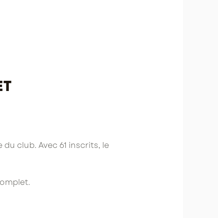
et
 du club. Avec 61 inscrits, le
complet.