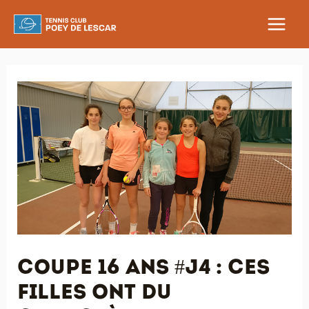
Aller
au
MAIN
contenu
MEN
Coupe 16 ans #J4 : ces
filles ont du