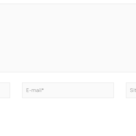
E-
Site
mail*
Int