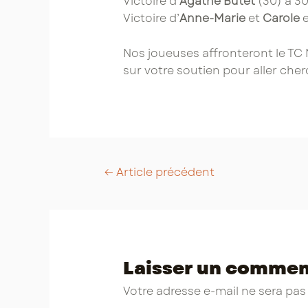
Victoire d’
Agathe Butet
(30) à 30
Victoire d’
Anne-Marie
et
Carole
e
Nos joueuses affronteront le TC 
sur votre soutien pour aller cherc
Post
←
Article précédent
navigation
Laisser un commen
Votre adresse e-mail ne sera pas