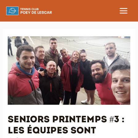
Aller
au
MAIN
contenu
MEN
Seniors Printemps #3 :
les équipes sont