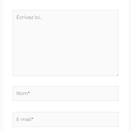
Écrivez
ici…
Nom*
E-
mail*