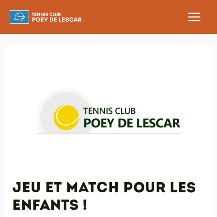
Aller
au
MAIN
contenu
MEN
Jeu et match pour les
enfants !