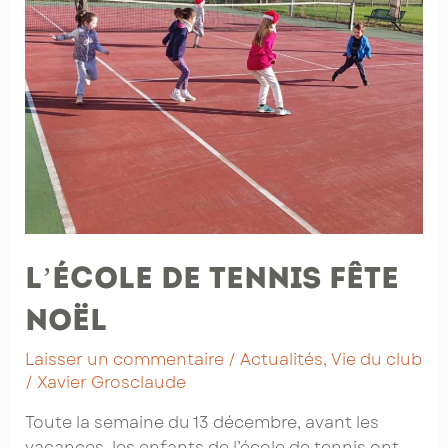
L’école de tennis fête
Noël
Laisser un commentaire
/
Actualités
,
Vie du club
/
Xavier Grosclaude
Toute la semaine du 13 décembre, avant les
vacances, les enfants de l’école de tennis ont