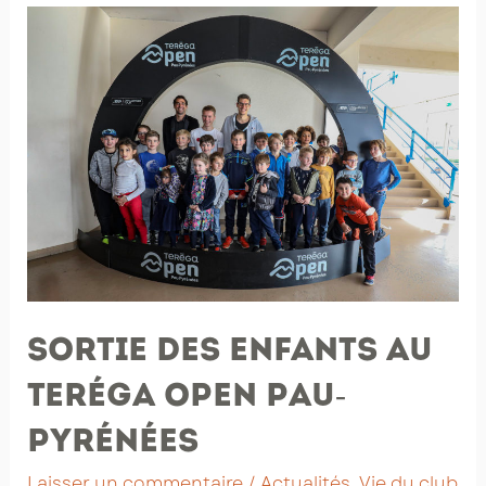
à
domicile
Sortie des enfants au
Teréga Open Pau-
Pyrénées
Laisser un commentaire
/
Actualités
,
Vie du club