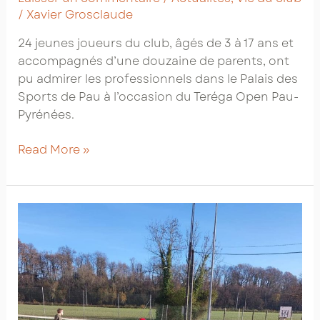
/
Xavier Grosclaude
24 jeunes joueurs du club, âgés de 3 à 17 ans et
accompagnés d’une douzaine de parents, ont
pu admirer les professionnels dans le Palais des
Sports de Pau à l’occasion du Teréga Open Pau-
Pyrénées.
Sortie
Read More »
des
enfants
au
Teréga
Open
Pau-
Pyrénées