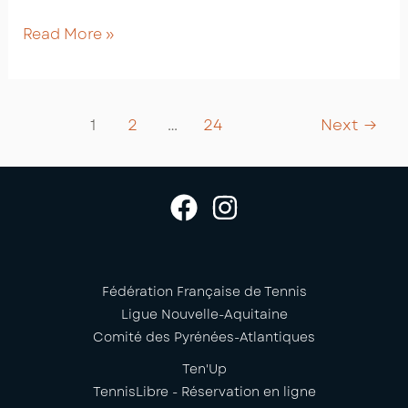
Saison
Read More »
2021-
2022
:
Post
1
2
…
24
Next
→
planning
pagination
des
cours
collectifs
Fédération Française de Tennis
Ligue Nouvelle-Aquitaine
Comité des Pyrénées-Atlantiques
Ten'Up
TennisLibre - Réservation en ligne