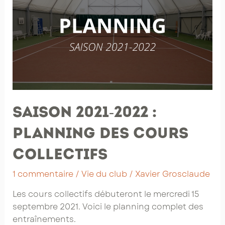
conserve
son
dynamisme
Saison 2021-2022 :
planning des cours
collectifs
1 commentaire
/
Vie du club
/
Xavier Grosclaude
Les cours collectifs débuteront le mercredi 15
septembre 2021. Voici le planning complet des
entraînements.