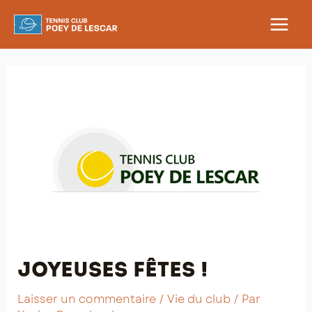
Aller
au
MAIN
contenu
MEN
Joyeuses fêtes !
Laisser un commentaire
/
Vie du club
/ Par