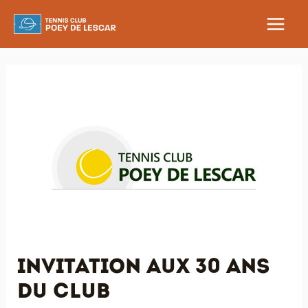
Aller
au
MAIN
contenu
MEN
Invitation aux 30 ans
du club