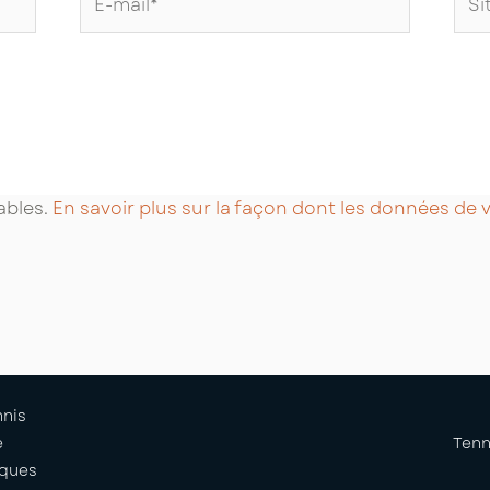
mail*
Int
rables.
En savoir plus sur la façon dont les données de
nnis
e
Tenn
iques