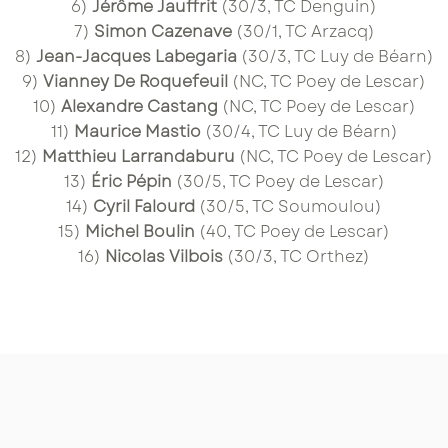
6)
Jérôme Jauffrit
(30/3, TC Denguin)
7)
Simon Cazenave
(30/1, TC Arzacq)
8)
Jean-Jacques Labegaria
(30/3, TC Luy de Béarn)
9)
Vianney De Roquefeuil
(NC, TC Poey de Lescar)
10)
Alexandre Castang
(NC, TC Poey de Lescar)
11)
Maurice Mastio
(30/4, TC Luy de Béarn)
12)
Matthieu Larrandaburu
(NC, TC Poey de Lescar)
13)
Éric Pépin
(30/5, TC Poey de Lescar)
14)
Cyril Falourd
(30/5, TC Soumoulou)
15)
Michel Boulin
(40, TC Poey de Lescar)
16)
Nicolas Vilbois
(30/3, TC Orthez)