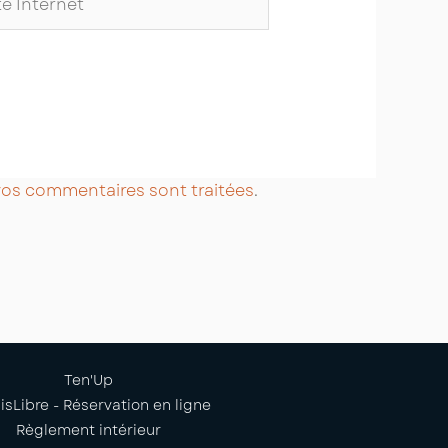
ernet
 vos commentaires sont traitées
.
Ten'Up
isLibre - Réservation en ligne
Règlement intérieur