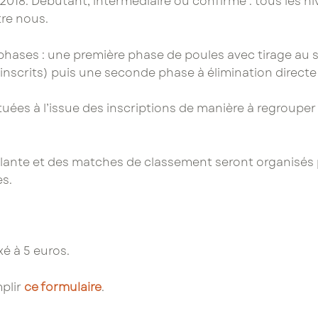
018. Débutant, intermédiaire ou confirmé : tous les ni
tre nous.
phases : une première phase de poules avec tirage au 
nscrits) puis une seconde phase à élimination directe j
ituées à l’issue des inscriptions de manière à regroupe
olante et des matches de classement seront organisés 
s.
xé à 5 euros.
mplir
ce formulaire
.