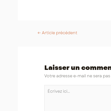
Post
←
Article précédent
navigation
Laisser un commen
Votre adresse e-mail ne sera pas
Écrivez
ici…