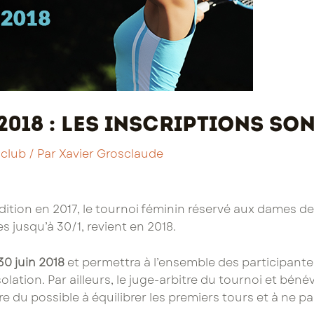
018 : les inscriptions so
 club
/ Par
Xavier Grosclaude
ition en 2017, le tournoi féminin réservé aux dames de 
 jusqu’à 30/1, revient en 2018.
30 juin 2018
et permettra à l’ensemble des participant
lation. Par ailleurs, le juge-arbitre du tournoi et béné
e du possible à équilibrer les premiers tours et à ne pas