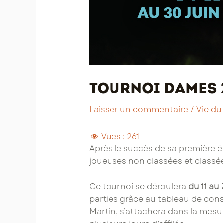
Tournoi dames 2
Laisser un commentaire
/
Vie du
Vues :
261
Après le succès de sa première éd
joueuses non classées et classées
Ce tournoi se déroulera
du 11 au 
parties grâce au tableau de conso
Martin, s’attachera dans la mesur