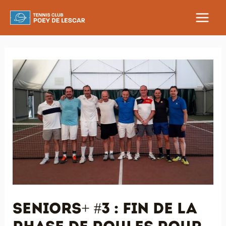
Aller
au
MAIN
contenu
MEN
Seniors+ #3 : fin de la