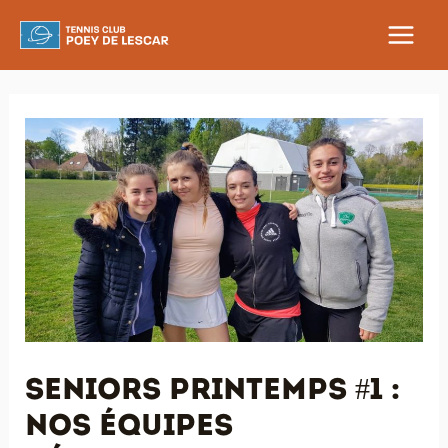
Aller
au
MAIN
contenu
MEN
Seniors Printemps #1 :
nos équipes