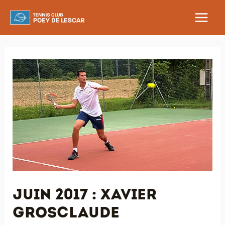
Aller
au
MAIN
contenu
MEN
Juin 2017 : Xavier
Grosclaude