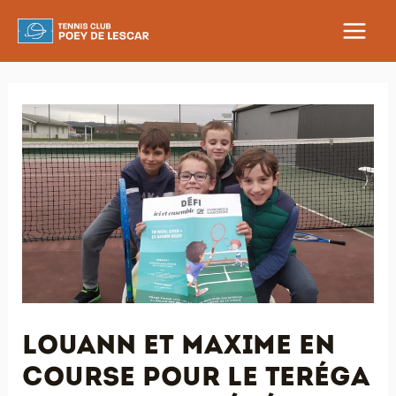
Aller
au
MAIN
contenu
MEN
Louann et Maxime en
course pour le Teréga