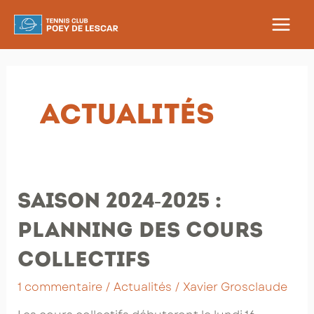
Aller
au
MAIN
contenu
MEN
Actualités
Saison 2024-2025 :
planning des cours
collectifs
1 commentaire
/
Actualités
/
Xavier Grosclaude