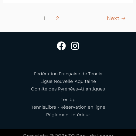
enfants
au
Post
1
2
Next
→
Teréga
pagination
Open
Pau-
Pyrénées
Fédération Française de Tennis
Ligue Nouvelle-Aquitaine
Comité des Pyrénées-Atlantiques
Ten'Up
TennisLibre - Réservation en ligne
Règlement intérieur