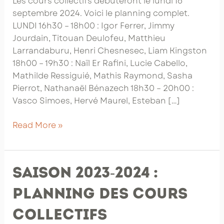
Les cours collectifs débuteront le lundi 16
septembre 2024. Voici le planning complet.
LUNDI 16h30 – 18h00 : Igor Ferrer, Jimmy
Jourdain, Titouan Deulofeu, Matthieu
Larrandaburu, Henri Chesnesec, Liam Kingston
18h00 – 19h30 : Naïl Er Rafini, Lucie Cabello,
Mathilde Ressiguié, Mathis Raymond, Sasha
Pierrot, Nathanaël Bénazech 18h30 – 20h00 :
Vasco Simoes, Hervé Maurel, Esteban […]
Saison
Read More »
2024-
2025
:
Saison 2023-2024 :
planning
des
planning des cours
cours
collectifs
collectifs