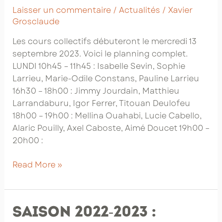
Laisser un commentaire
/
Actualités
/
Xavier
Grosclaude
Les cours collectifs débuteront le mercredi 13
septembre 2023. Voici le planning complet.
LUNDI 10h45 – 11h45 : Isabelle Sevin, Sophie
Larrieu, Marie-Odile Constans, Pauline Larrieu
16h30 – 18h00 : Jimmy Jourdain, Matthieu
Larrandaburu, Igor Ferrer, Titouan Deulofeu
18h00 – 19h00 : Mellina Ouahabi, Lucie Cabello,
Alaric Pouilly, Axel Caboste, Aimé Doucet 19h00 –
20h00 :
Saison
Read More »
2023-
2024
:
Saison 2022-2023 :
planning