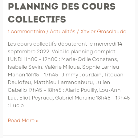
des
planning des cours
cours
collectifs
collectifs
1 commentaire
/
Actualités
/
Xavier Grosclaude
Les cours collectifs débuteront le mercredi 14
septembre 2022. Voici le planning complet.
LUNDI 11h00 – 12h00 : Marie-Odile Constans,
Isabelle Sevin, Valérie Miloua, Sophie Larrieu
Manan 16h15 – 17h45 : Jimmy Jourdain, Titouan
Deulofeu, Matthieu Larrandaburu, Julien
Cabello 17h45 – 18h45 : Alaric Pouilly, Lou-Ann
Lau, Eliot Peyrucq, Gabriel Moraine 18h45 – 19h45
: Lucie
Saison
Read More »
2022-
2023