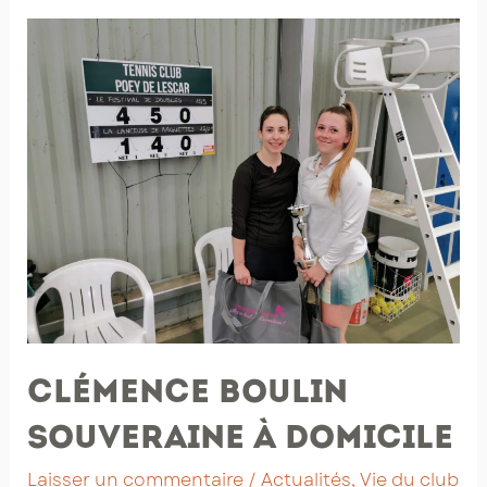
:
planning
des
cours
collectifs
Clémence Boulin
souveraine à domicile
Laisser un commentaire
/
Actualités
,
Vie du club